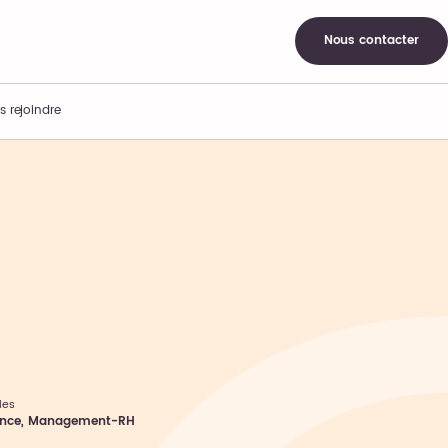
Nous contacter
s rejoindre
les
ance
,
Management-RH