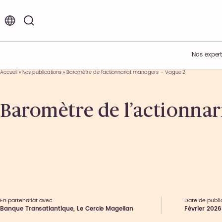
FR
EN
Nos expert
Accueil
»
Nos publications
»
Baromètre de l’actionnariat managers – Vague 2
Vos enjeux
Acteur de l’innovation
Nos offres d’emplois et de stages
Baromètre de l’actionnar
Expertises métiers
Présentation du Groupe
Environnement de travail
Expertises sectorielles
Nos engagements
Nos étapes de recrutement
Nos offres
Nos actualités
Témoignages collaborateurs
Ils nous font confiance
Nos événements
En partenariat avec
Date de publi
Banque Transatlantique, Le Cercle Magellan
Février 2026