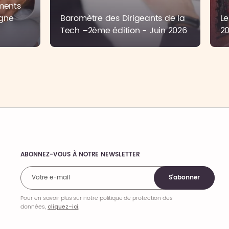
ments
gne
Baromètre des Dirigeants de la
Le
Tech –2ème édition - Juin 2026
2
ABONNEZ-VOUS À NOTRE NEWSLETTER
Comments
S'abonner
Pour en savoir plus sur notre politique de protection des
données,
cliquez-ici
.