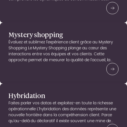
essentiel. Face à des consommateurs aux attentes
multiples et en constante évolution, nous vous
apportons des éclairages précis et actionnables. Notre
expertise en […]
Mystery shopping
Évaluez et sublimez l’expérience client grâce au Mystery
Shopping Le Mystery Shopping plonge au cœur des
interactions entre vos équipes et vos clients. Cette
approche permet de mesurer la qualité de l’accueil, la
conformité des process et l’excellence opérationnelle sur
le terrain, tout en identifiant des leviers pour enrichir
l’expérience client et se démarquer de […]
Hybridation
Faites parler vos datas et exploitez-en toute la richesse
opérationnelle L’hybridation des données représente une
nouvelle frontière dans la compréhension client. Parce
qu’au-delà du déclaratif il existe souvent une mine de
données comportementales nourrie par l’empreinte