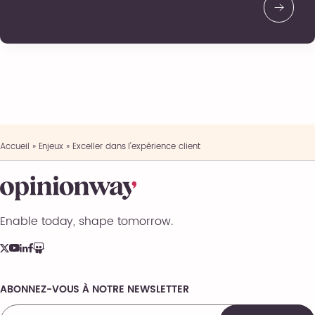
numérique des individus, des citoyens et de vos clients,
nous vous accompagnons pour transformer le magma
de ces datas […]
Accueil
»
Enjeux
»
Exceller dans l’expérience client
Enable today, shape tomorrow.
ABONNEZ-VOUS À NOTRE NEWSLETTER
Comments