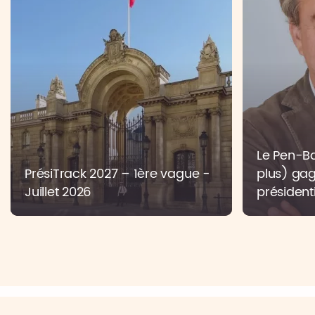
Le Pen-Bar
PrésiTrack 2027 – 1ère vague -
plus) gag
Juillet 2026
présidenti