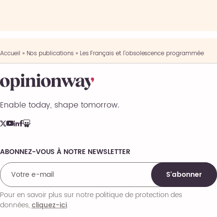
Accueil
»
Nos publications
»
Les Français et l’obsolescence programmée
Enable today, shape tomorrow.
ABONNEZ-VOUS À NOTRE NEWSLETTER
Comments
S'abonner
Pour en savoir plus sur notre politique de protection des
données,
.
cliquez-ici