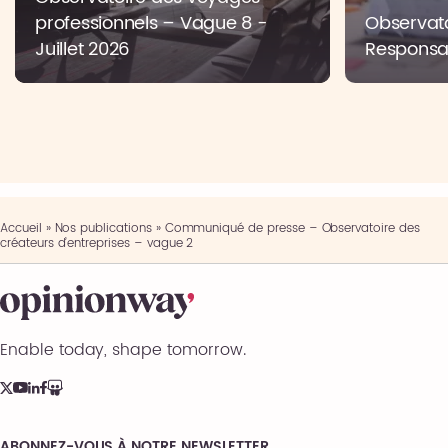
professionnels – Vague 8 -
Observato
Juillet 2026
Responsab
Accueil
»
Nos publications
»
Communiqué de presse – Observatoire des
créateurs d’entreprises – vague 2
Enable today, shape tomorrow.
ABONNEZ-VOUS À NOTRE NEWSLETTER