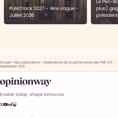
Le Pen-Bar
PrésiTrack 2027 – 1ère vague -
plus) gag
Juillet 2026
présidenti
Accueil
»
Nos publications
»
Observatoire de la performance des PME-ETI –
Septembre 2018
Enable today, shape tomorrow.