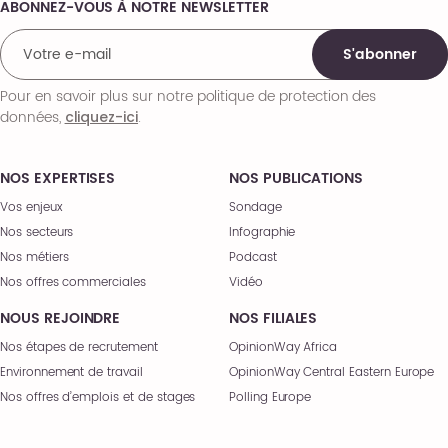
ABONNEZ-VOUS À NOTRE NEWSLETTER
Comments
S'abonner
Pour en savoir plus sur notre politique de protection des
données,
.
cliquez-ici
NOS EXPERTISES
NOS PUBLICATIONS
Vos enjeux
Sondage
Nos secteurs
Infographie
Nos métiers
Podcast
Nos offres commerciales
Vidéo
NOUS REJOINDRE
NOS FILIALES
Nos étapes de recrutement
OpinionWay Africa
Environnement de travail
OpinionWay Central Eastern Europe
Nos offres d’emplois et de stages
Polling Europe