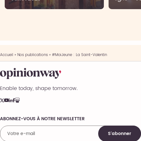
Accueil
»
Nos publications
»
#MoiJeune : La Saint-Valentin
Enable today, shape tomorrow.
ABONNEZ-VOUS À NOTRE NEWSLETTER
Comments
S'abonner