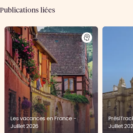
Publications liées
Les vacances en France -
PrésiTrac
Juillet 2026
Juillet 20