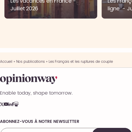
Les vacances en France -
Les Franç
Juillet 2026
ligne - Ju
Accueil
»
Nos publications
»
Les Français et les ruptures de couple
Enable today, shape tomorrow.
ABONNEZ-VOUS À NOTRE NEWSLETTER
Comments