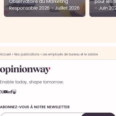
Observatoire du Marketing
pour les t
Responsable 2026 - Juillet 2026
- Juin 20
Accueil
»
Nos publications
»
Les employés de bureau et le salaire
Enable today, shape tomorrow.
ABONNEZ-VOUS À NOTRE NEWSLETTER
Comments