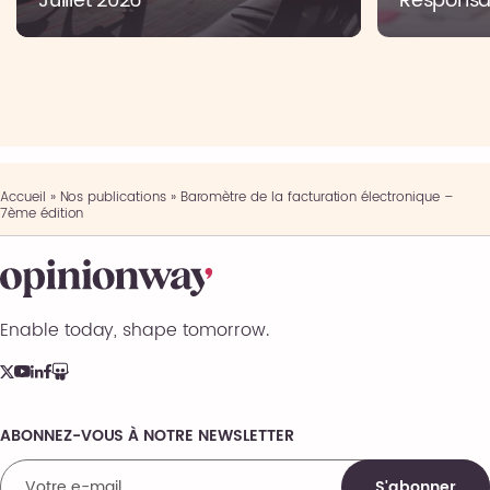
Juillet 2026
Responsab
Accueil
»
Nos publications
»
Baromètre de la facturation électronique –
7ème édition
Enable today, shape tomorrow.
ABONNEZ-VOUS À NOTRE NEWSLETTER
Comments
S'abonner