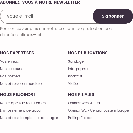
ABONNEZ-VOUS À NOTRE NEWSLETTER
Comments
S'abonner
Pour en savoir plus sur notre politique de protection des
données,
.
cliquez-ici
NOS EXPERTISES
NOS PUBLICATIONS
Vos enjeux
Sondage
Nos secteurs
Infographie
Nos métiers
Podcast
Nos offres commerciales
Vidéo
NOUS REJOINDRE
NOS FILIALES
Nos étapes de recrutement
OpinionWay Africa
Environnement de travail
OpinionWay Central Eastern Europe
Nos offres d’emplois et de stages
Polling Europe