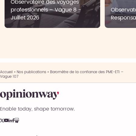
Observatoire des voyages
professionnels – Vague 8 -
Observato
Juillet 2026
Responsab
Accueil
»
Nos publications
»
Baromètre de la confiance des PME-ETI –
Vague 107
Enable today, shape tomorrow.