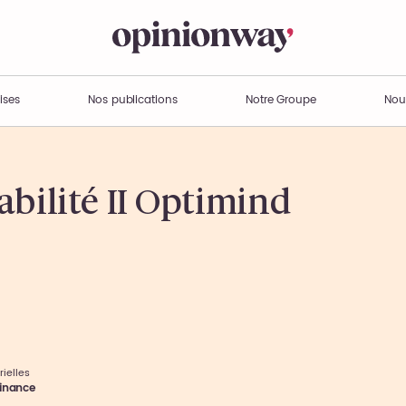
ises
Nos publications
Notre Groupe
Nou
bilité II Optimind
rielles
inance