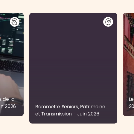
s de la
Baromètre Seniors, Patrimoine
Le
in 2026
et Transmission - Juin 2026
2