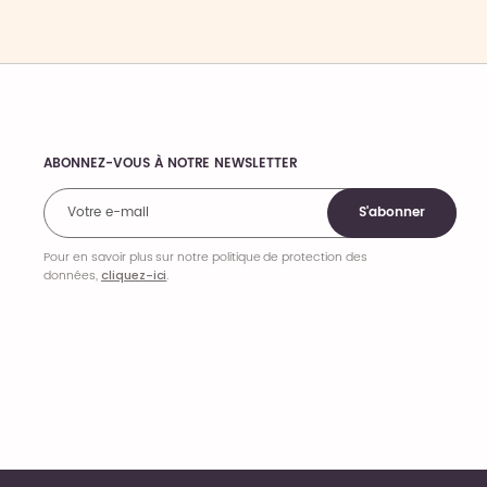
ABONNEZ-VOUS À NOTRE NEWSLETTER
Comments
S'abonner
Pour en savoir plus sur notre politique de protection des
données,
cliquez-ici
.