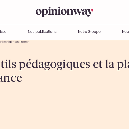
ises
Nos publications
Notre Groupe
Nou
el scolaire en France
utils pédagogiques et la p
rance