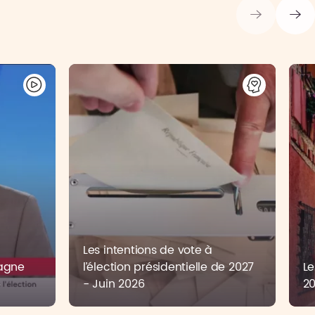
Les intentions de vote à
pagne
l’élection présidentielle de 2027
Le
6
- Juin 2026
2