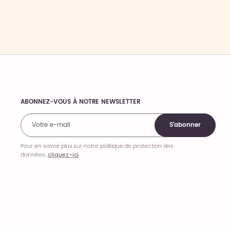
ABONNEZ-VOUS À NOTRE NEWSLETTER
Comments
S'abonner
Pour en savoir plus sur notre politique de protection des
données,
cliquez-ici
.