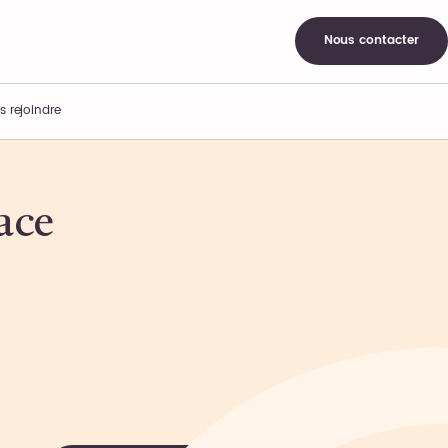
Nous contacter
s rejoindre
lace