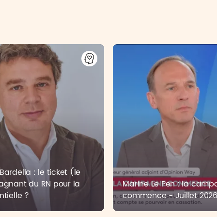
ardella : le ticket (le
agnant du RN pour la
Marine Le Pen : la cam
ntielle ?
commence - Juillet 202