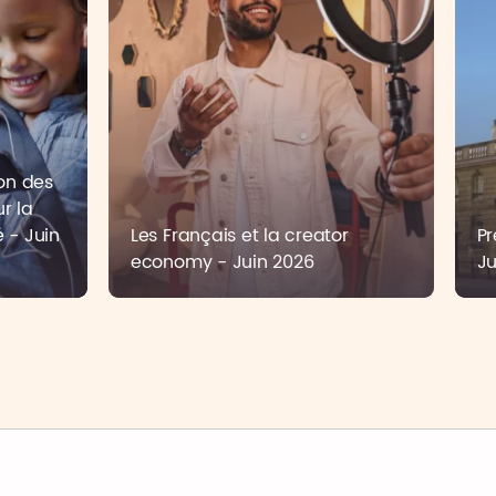
ion des
ur la
 - Juin
Les Français et la creator
Pr
economy - Juin 2026
Ju