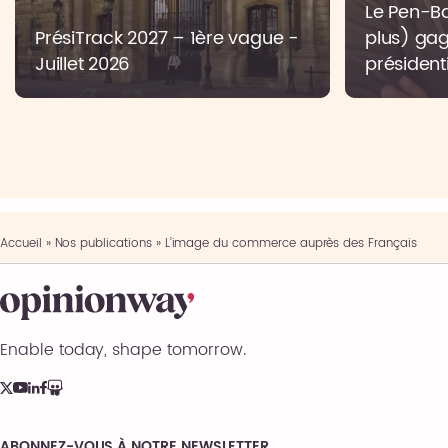
Le Pen-Bar
PrésiTrack 2027 – 1ère vague -
plus) gag
Juillet 2026
présidenti
Accueil
»
Nos publications
»
L’image du commerce auprès des Français
Enable today, shape tomorrow.
ABONNEZ-VOUS À NOTRE NEWSLETTER