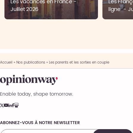
Les vacances en France -
Les Franç
Juillet 2026
ligne - Ju
Accueil
»
Nos publications
»
Les parents et les sorties en couple
Enable today, shape tomorrow.
ABONNEZ-VOUS À NOTRE NEWSLETTER
Comments