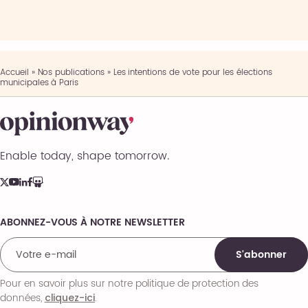
Accueil
»
Nos publications
»
Les intentions de vote pour les élections
municipales à Paris
Enable today, shape tomorrow.
ABONNEZ-VOUS À NOTRE NEWSLETTER
Comments
S'abonner
Pour en savoir plus sur notre politique de protection des
données,
.
cliquez-ici