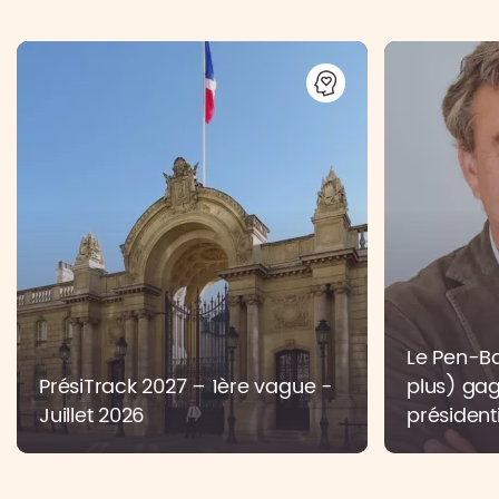
Le Pen-Bar
PrésiTrack 2027 – 1ère vague -
plus) gag
Juillet 2026
présidenti