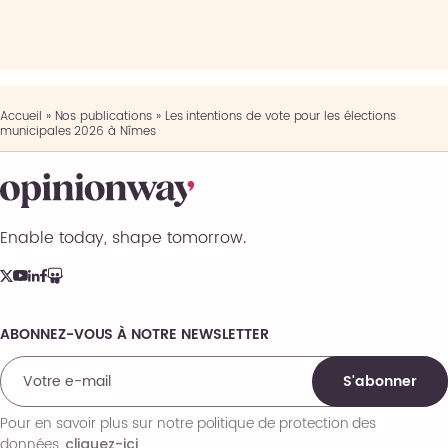
Accueil
»
Nos publications
»
Les intentions de vote pour les élections
municipales 2026 à Nîmes
Enable today, shape tomorrow.
ABONNEZ-VOUS À NOTRE NEWSLETTER
Comments
S'abonner
Pour en savoir plus sur notre politique de protection des
données,
.
cliquez-ici