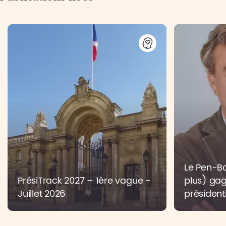
Le Pen-Bar
PrésiTrack 2027 – 1ère vague -
plus) gag
Juillet 2026
présidenti