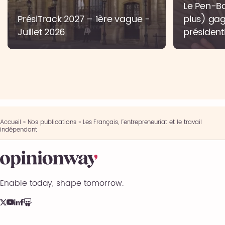
Le Pen-Bar
PrésiTrack 2027 – 1ère vague -
plus) gag
Juillet 2026
présidenti
Accueil
»
Nos publications
»
Les Français, l’entrepreneuriat et le travail
indépendant
Enable today, shape tomorrow.