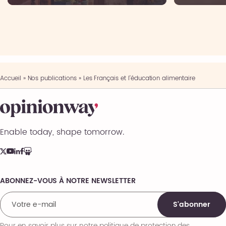
Accueil
»
Nos publications
»
Les Français et l’éducation alimentaire
Enable today, shape tomorrow.
ABONNEZ-VOUS À NOTRE NEWSLETTER
Comments
S'abonner
Pour en savoir plus sur notre politique de protection des