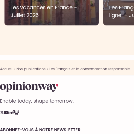
Les vacances en France -
Les Franç
Juillet 2026
ligne - Ju
Accueil
»
Nos publications
»
Les Français et la consommation responsable
Enable today, shape tomorrow.
ABONNEZ-VOUS À NOTRE NEWSLETTER
Comments