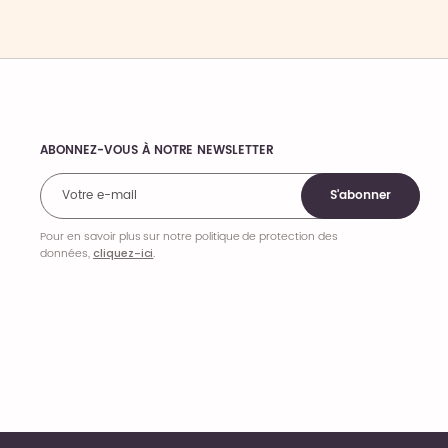
ABONNEZ-VOUS À NOTRE NEWSLETTER
Comments
S'abonner
Pour en savoir plus sur notre politique de protection des
données,
cliquez-ici
.