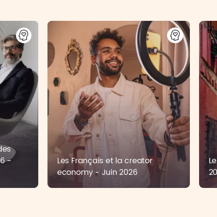
des
6 -
Les Français et la creator
Le
economy - Juin 2026
2