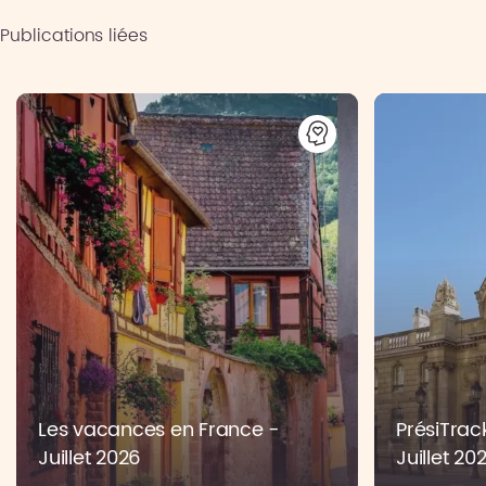
Publications liées
Les vacances en France -
PrésiTrac
Juillet 2026
Juillet 20