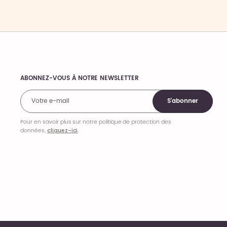
ABONNEZ-VOUS À NOTRE NEWSLETTER
Comments
S'abonner
Pour en savoir plus sur notre politique de protection des
données,
cliquez-ici
.