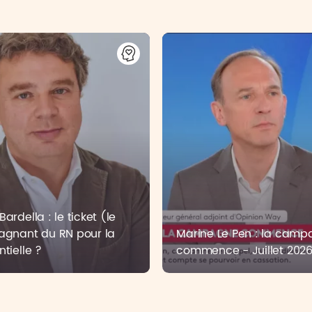
ardella : le ticket (le
agnant du RN pour la
Marine Le Pen : la cam
ntielle ?
commence - Juillet 202