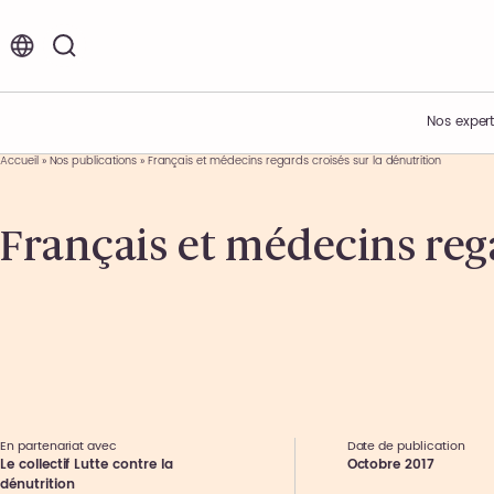
FR
EN
Nos expert
Accueil
»
Nos publications
»
Français et médecins regards croisés sur la dénutrition
Vos enjeux
Acteur de l’innovation
Nos offres d’emplois et de stages
Français et médecins rega
Expertises métiers
Présentation du Groupe
Environnement de travail
Expertises sectorielles
Nos engagements
Nos étapes de recrutement
Nos offres
Nos actualités
Témoignages collaborateurs
Ils nous font confiance
Nos événements
En partenariat avec
Date de publication
Le collectif Lutte contre la
Octobre 2017
dénutrition