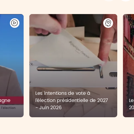
Les intentions de vote à
pagne
l’élection présidentielle de 2027
Le
6
- Juin 2026
2