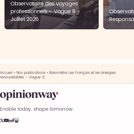
Observatoire des voyages
professionnels – Vague 8 -
Observato
Juillet 2026
Responsab
Accueil
»
Nos publications
»
Baromètre Les Français et les énergies
renouvelables – Vague 12
Enable today, shape tomorrow.