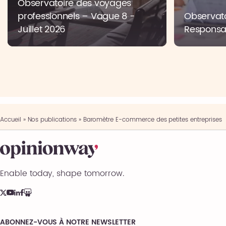
Observatoire des voyages
professionnels – Vague 8 -
Observato
Juillet 2026
Responsab
Accueil
»
Nos publications
»
Baromètre E-commerce des petites entreprises
Enable today, shape tomorrow.
ABONNEZ-VOUS À NOTRE NEWSLETTER
Comments