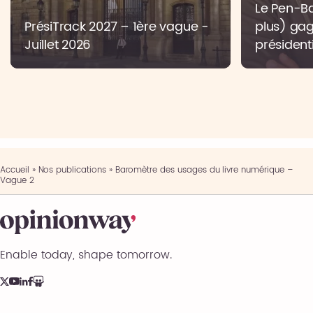
Le Pen-Bar
PrésiTrack 2027 – 1ère vague -
plus) gag
Juillet 2026
présidenti
Accueil
»
Nos publications
»
Baromètre des usages du livre numérique –
Vague 2
Enable today, shape tomorrow.