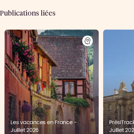
Publications liées
Les vacances en France -
PrésiTrac
Juillet 2026
Juillet 20