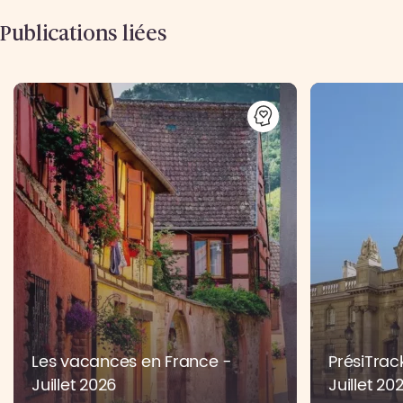
Publications liées
Les vacances en France -
PrésiTrac
Juillet 2026
Juillet 20