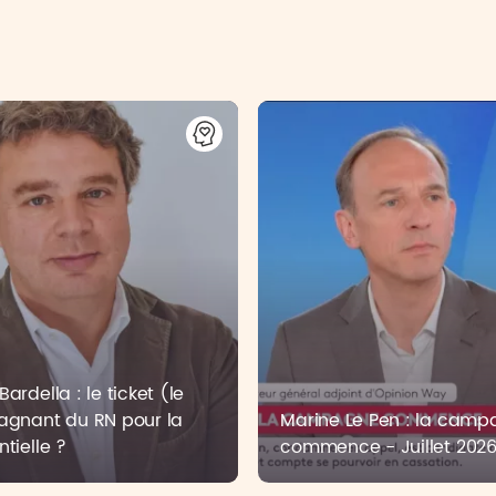
ardella : le ticket (le
agnant du RN pour la
Marine Le Pen : la cam
ntielle ?
commence - Juillet 202