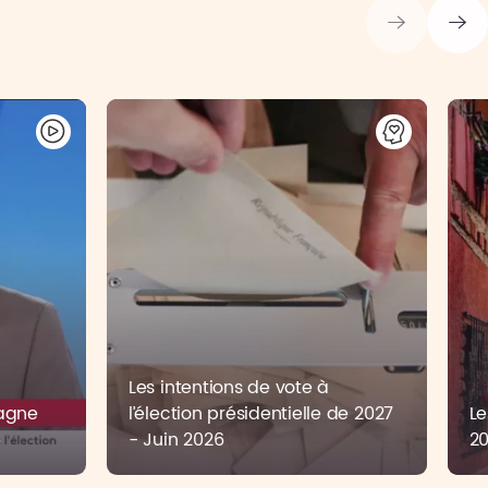
Les intentions de vote à
pagne
l’élection présidentielle de 2027
Le
6
- Juin 2026
2