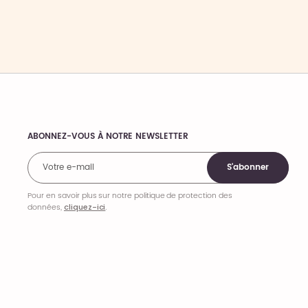
ABONNEZ-VOUS À NOTRE NEWSLETTER
Comments
S'abonner
Pour en savoir plus sur notre politique de protection des
données,
cliquez-ici
.