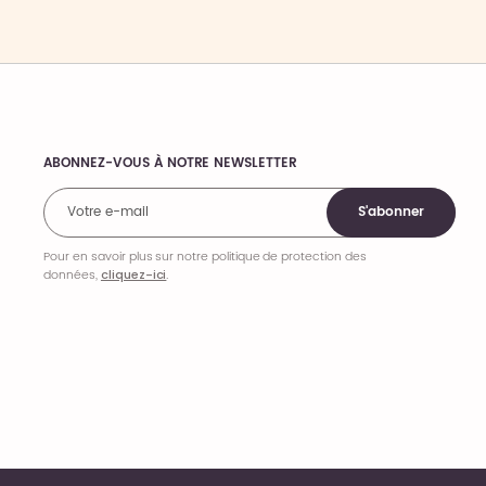
ABONNEZ-VOUS À NOTRE NEWSLETTER
Comments
S'abonner
Pour en savoir plus sur notre politique de protection des
données,
cliquez-ici
.