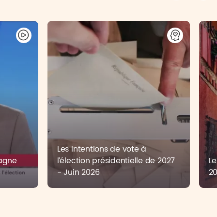
Les intentions de vote à
pagne
l’élection présidentielle de 2027
Le
6
- Juin 2026
2