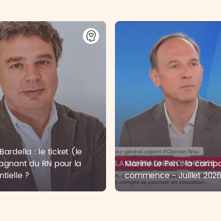
ardella : le ticket (le
agnant du RN pour la
Marine Le Pen : la cam
ntielle ?
commence - Juillet 202