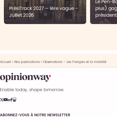
Le Pen-Bar
PrésiTrack 2027 – 1ère vague -
plus) gag
Juillet 2026
présidenti
Accueil
»
Nos publications
»
Observatoire – Les Français et la mobilité
Enable today, shape tomorrow.
ABONNEZ-VOUS À NOTRE NEWSLETTER
Comments