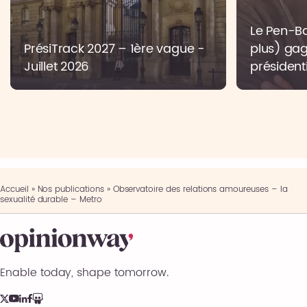
Le Pen-Bar
PrésiTrack 2027 – 1ère vague -
plus) gag
Juillet 2026
présidenti
Accueil
»
Nos publications
»
Observatoire des relations amoureuses – la
sexualité durable – Metro
Enable today, shape tomorrow.