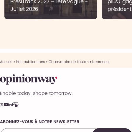
PrésiTrack 2027 – 1ère vague -
plus) gag
Juillet 2026
présidenti
Accueil
»
Nos publications
»
Observatoire de l’auto-entrepreneur
Enable today, shape tomorrow.
ABONNEZ-VOUS À NOTRE NEWSLETTER
Comments