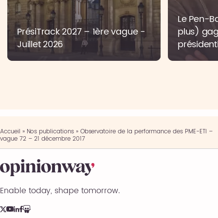
Le Pen-Bar
PrésiTrack 2027 – 1ère vague -
plus) gag
Juillet 2026
présidenti
Accueil
»
Nos publications
»
Observatoire de la performance des PME-ETI –
vague 72 – 21 décembre 2017
Enable today, shape tomorrow.