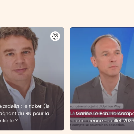
ardella : le ticket (le
agnant du RN pour la
Marine Le Pen : la cam
ntielle ?
commence - Juillet 202