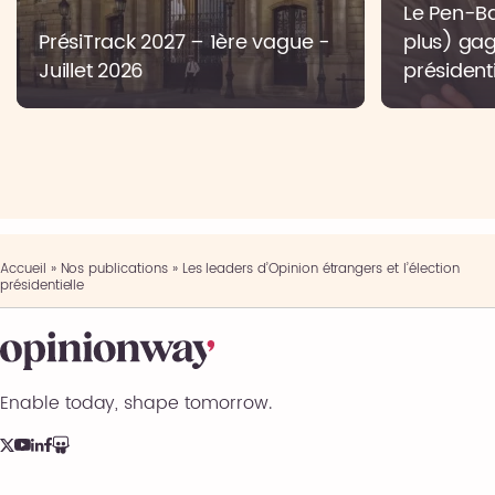
Le Pen-Bar
PrésiTrack 2027 – 1ère vague -
plus) gag
Juillet 2026
présidenti
Accueil
»
Nos publications
»
Les leaders d’Opinion étrangers et l’élection
présidentielle
Enable today, shape tomorrow.