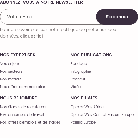
ABONNEZ-VOUS À NOTRE NEWSLETTER
Comments
S'abonner
Pour en savoir plus sur notre politique de protection des
données,
.
cliquez-ici
NOS EXPERTISES
NOS PUBLICATIONS
Vos enjeux
Sondage
Nos secteurs
Infographie
Nos métiers
Podcast
Nos offres commerciales
Vidéo
NOUS REJOINDRE
NOS FILIALES
Nos étapes de recrutement
OpinionWay Africa
Environnement de travail
OpinionWay Central Eastern Europe
Nos offres d’emplois et de stages
Polling Europe