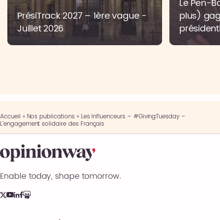
Le Pen-Bar
PrésiTrack 2027 – 1ère vague -
plus) gag
Juillet 2026
présidenti
Accueil
»
Nos publications
»
Les Influenceurs – #GivingTuesday –
L’engagement solidaire des Français
Enable today, shape tomorrow.