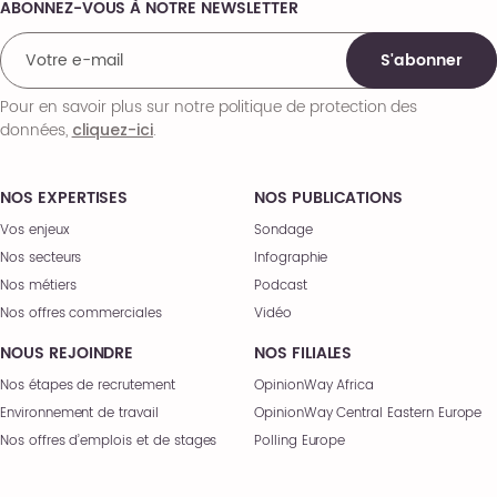
ABONNEZ-VOUS À NOTRE NEWSLETTER
Comments
S'abonner
Pour en savoir plus sur notre politique de protection des
données,
.
cliquez-ici
NOS EXPERTISES
NOS PUBLICATIONS
Vos enjeux
Sondage
Nos secteurs
Infographie
Nos métiers
Podcast
Nos offres commerciales
Vidéo
NOUS REJOINDRE
NOS FILIALES
Nos étapes de recrutement
OpinionWay Africa
Environnement de travail
OpinionWay Central Eastern Europe
Nos offres d’emplois et de stages
Polling Europe