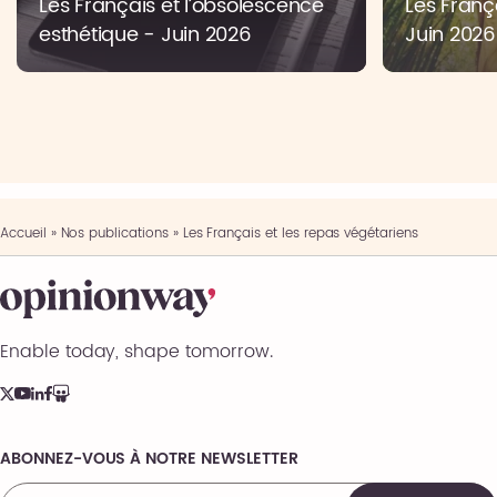
Les Français et l’obsolescence
Les França
esthétique - Juin 2026
Juin 2026
Accueil
»
Nos publications
»
Les Français et les repas végétariens
Enable today, shape tomorrow.
ABONNEZ-VOUS À NOTRE NEWSLETTER
Comments