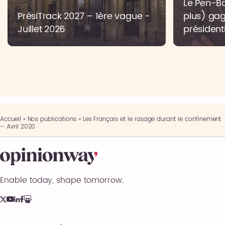
Le Pen-Bar
PrésiTrack 2027 – 1ère vague -
plus) gag
Juillet 2026
présidenti
Accueil
»
Nos publications
»
Les Français et le rasage durant le confinement
– Avril 2020
Enable today, shape tomorrow.