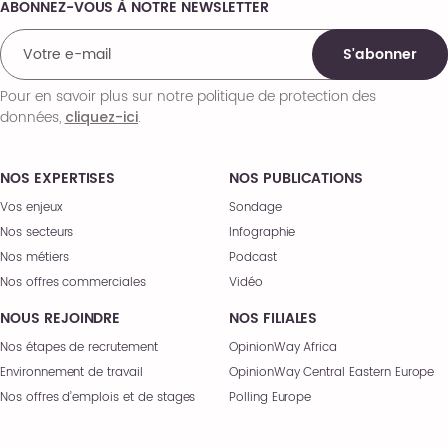
ABONNEZ-VOUS À NOTRE NEWSLETTER
Comments
S'abonner
Pour en savoir plus sur notre politique de protection des
données,
.
cliquez-ici
NOS EXPERTISES
NOS PUBLICATIONS
Vos enjeux
Sondage
Nos secteurs
Infographie
Nos métiers
Podcast
Nos offres commerciales
Vidéo
NOUS REJOINDRE
NOS FILIALES
Nos étapes de recrutement
OpinionWay Africa
Environnement de travail
OpinionWay Central Eastern Europe
Nos offres d’emplois et de stages
Polling Europe