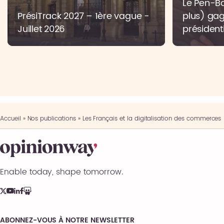
Le Pen-Bar
PrésiTrack 2027 – 1ère vague -
plus) gag
Juillet 2026
présidenti
Accueil
»
Nos publications
»
Les Français et la digitalisation des commerces
Enable today, shape tomorrow.
ABONNEZ-VOUS À NOTRE NEWSLETTER
Comments