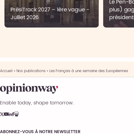
Le Pen-Bar
PrésiTrack 2027 – 1ère vague -
plus) gag
Juillet 2026
présidenti
Accueil
»
Nos publications
»
Les Français à une semaine des Européennes
Enable today, shape tomorrow.
ABONNEZ-VOUS À NOTRE NEWSLETTER
Comments