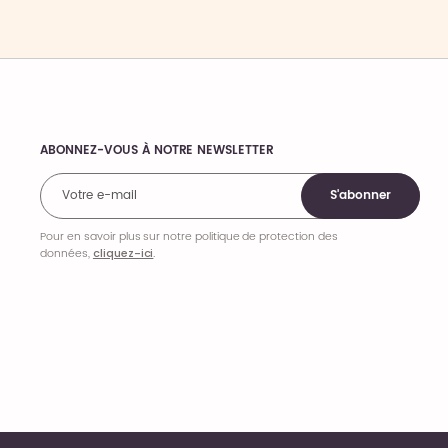
ABONNEZ-VOUS À NOTRE NEWSLETTER
Comments
S'abonner
Pour en savoir plus sur notre politique de protection des
données,
cliquez-ici
.