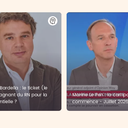
ardella : le ticket (le
agnant du RN pour la
Marine Le Pen : la cam
ntielle ?
commence - Juillet 202