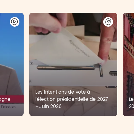
Les intentions de vote à
pagne
l’élection présidentielle de 2027
Le
6
- Juin 2026
2