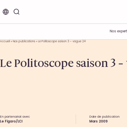
FR
EN
Nos expert
Accueil
»
Nos publications
»
Le Politoscope saison 3 – vague 24
Vos enjeux
Acteur de l’innovation
Nos offres d’emplois et de stages
Le Politoscope saison 3 –
Expertises métiers
Présentation du Groupe
Environnement de travail
Expertises sectorielles
Nos engagements
Nos étapes de recrutement
Nos offres
Nos actualités
Témoignages collaborateurs
Ils nous font confiance
Nos événements
En partenariat avec
Date de publication
Le Figaro/LCI
Mars 2009