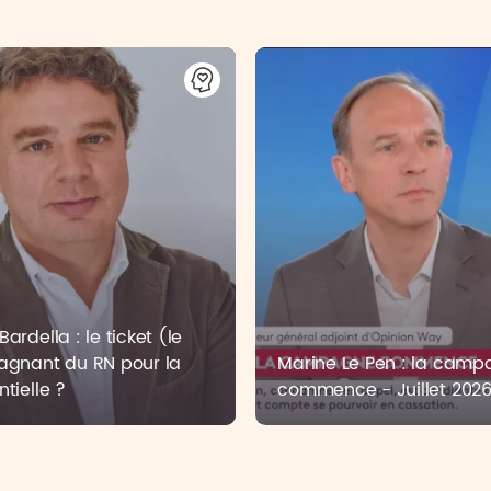
ardella : le ticket (le
agnant du RN pour la
Marine Le Pen : la cam
ntielle ?
commence - Juillet 202