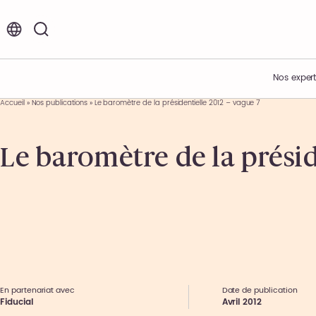
FR
EN
Nos expert
Accueil
»
Nos publications
»
Le baromètre de la présidentielle 2012 – vague 7
Vos enjeux
Acteur de l’innovation
Nos offres d’emplois et de stages
Le baromètre de la présid
Expertises métiers
Présentation du Groupe
Environnement de travail
Expertises sectorielles
Nos engagements
Nos étapes de recrutement
Nos offres
Nos actualités
Témoignages collaborateurs
Ils nous font confiance
Nos événements
En partenariat avec
Date de publication
Fiducial
Avril 2012