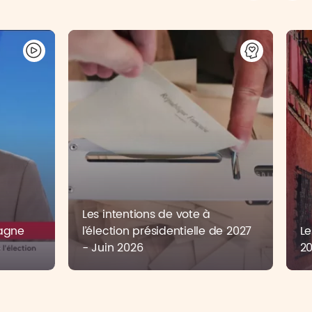
Les intentions de vote à
pagne
l’élection présidentielle de 2027
Le
6
- Juin 2026
2