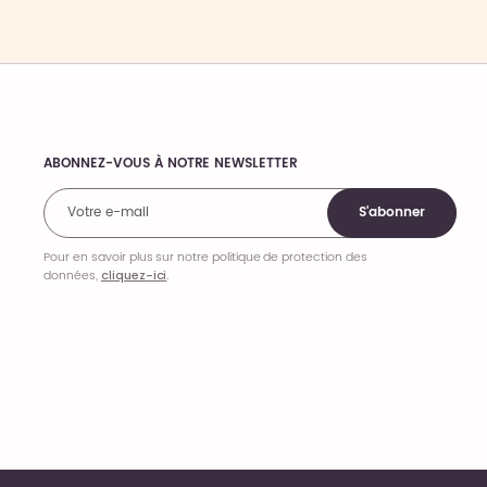
ABONNEZ-VOUS À NOTRE NEWSLETTER
Comments
S'abonner
Pour en savoir plus sur notre politique de protection des
données,
cliquez-ici
.