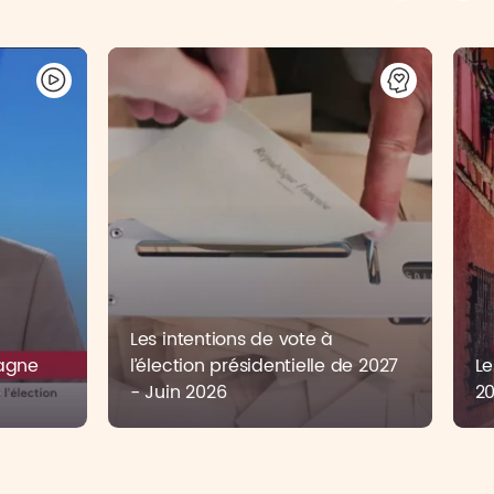
Les intentions de vote à
pagne
l’élection présidentielle de 2027
Le
6
- Juin 2026
2