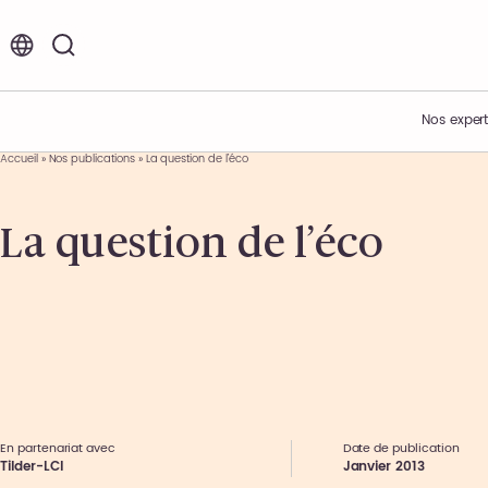
FR
EN
Nos expert
Accueil
»
Nos publications
»
La question de l’éco
Vos enjeux
Acteur de l’innovation
Nos offres d’emplois et de stages
La question de l’éco
Expertises métiers
Présentation du Groupe
Environnement de travail
Expertises sectorielles
Nos engagements
Nos étapes de recrutement
Nos offres
Nos actualités
Témoignages collaborateurs
Ils nous font confiance
Nos événements
En partenariat avec
Date de publication
Tilder-LCI
Janvier 2013