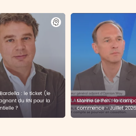
ardella : le ticket (le
agnant du RN pour la
Marine Le Pen : la cam
ntielle ?
commence - Juillet 202