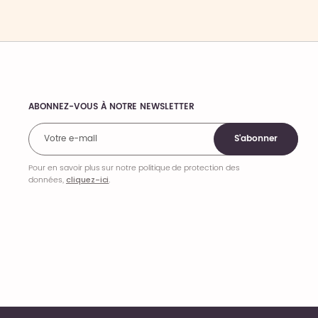
ABONNEZ-VOUS À NOTRE NEWSLETTER
Comments
S'abonner
Pour en savoir plus sur notre politique de protection des
données,
cliquez-ici
.