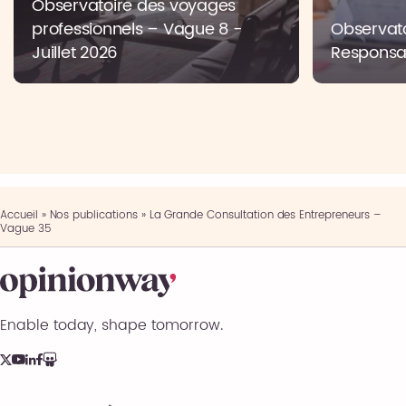
Observatoire des voyages
professionnels – Vague 8 -
Observato
Juillet 2026
Responsab
Accueil
»
Nos publications
»
La Grande Consultation des Entrepreneurs –
Vague 35
Enable today, shape tomorrow.