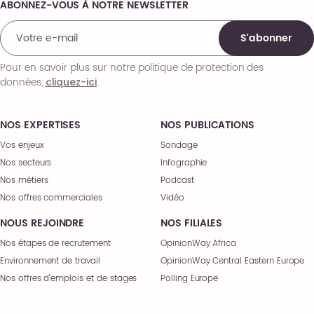
ABONNEZ-VOUS À NOTRE NEWSLETTER
Comments
S'abonner
Pour en savoir plus sur notre politique de protection des
données,
.
cliquez-ici
NOS EXPERTISES
NOS PUBLICATIONS
Vos enjeux
Sondage
Nos secteurs
Infographie
Nos métiers
Podcast
Nos offres commerciales
Vidéo
NOUS REJOINDRE
NOS FILIALES
Nos étapes de recrutement
OpinionWay Africa
Environnement de travail
OpinionWay Central Eastern Europe
Nos offres d’emplois et de stages
Polling Europe