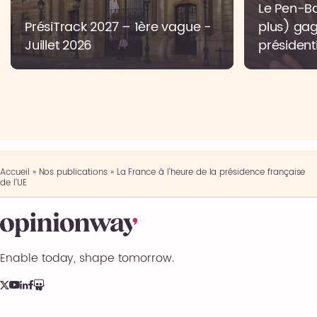
Le Pen-Bar
PrésiTrack 2027 – 1ère vague -
plus) gag
Juillet 2026
présidenti
Accueil
»
Nos publications
»
La France à l’heure de la présidence française
de l’UE
Enable today, shape tomorrow.