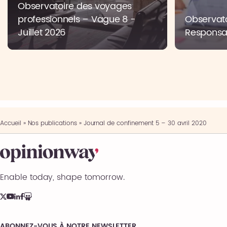
Observatoire des voyages
professionnels – Vague 8 -
Observato
Juillet 2026
Responsab
Accueil
»
Nos publications
»
Journal de confinement 5 – 30 avril 2020
Enable today, shape tomorrow.
ABONNEZ-VOUS À NOTRE NEWSLETTER